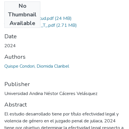
No
Files
Thumbnail
Grado de Similitud.pdf
(24 MB)
Available
T036_74206896_T_.pdf
(2.71 MB)
Date
2024
Authors
Quispe Condori, Diomida Claribel
Publisher
Universidad Andina Néstor Cáceres Velásquez
Abstract
El estudio desarrollado tiene por título efectividad legal y
violencia de género en el juzgado penal de juliaca, 2024
tiene por objetivo determinar la efectividad legal respecto a