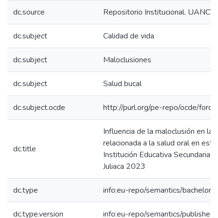
dc.source
Repositorio Institucional. UANCV
dc.subject
Calidad de vida
dc.subject
Maloclusiones
dc.subject
Salud bucal
dc.subject.ocde
http://purl.org/pe-repo/ocde/ford
Influencia de la maloclusión en la 
relacionada a la salud oral en estu
dc.title
Institución Educativa Secundaria J
Juliaca 2023
dc.type
info:eu-repo/semantics/bachelorT
dc.type.version
info:eu-repo/semantics/published