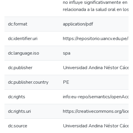
no influye significativamente en la
relacionada a la salud oral en los 
dc.format
application/pdf
dc.identifier.uri
https://repositorio.uancv.edu.p
dc.language.iso
spa
dc.publisher
Universidad Andina Néstor Cácer
dc.publisher.country
PE
dc.rights
info:eu-repo/semantics/openAcce
dc.rights.uri
https://creativecommons.org/licen
dc.source
Universidad Andina Néstor Cácer