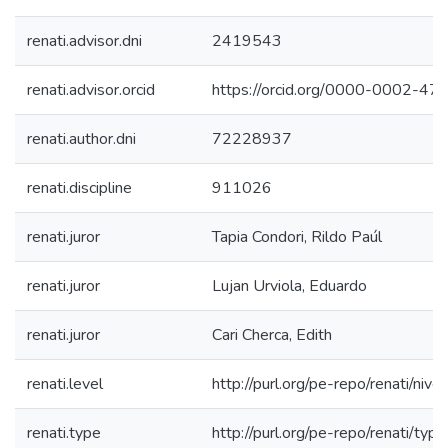
renati.advisor.dni
2419543
renati.advisor.orcid
https://orcid.org/0000-0002-4
renati.author.dni
72228937
renati.discipline
911026
renati.juror
Tapia Condori, Rildo Paúl
renati.juror
Lujan Urviola, Eduardo
renati.juror
Cari Cherca, Edith
renati.level
http://purl.org/pe-repo/renati/nive
renati.type
http://purl.org/pe-repo/renati/typ