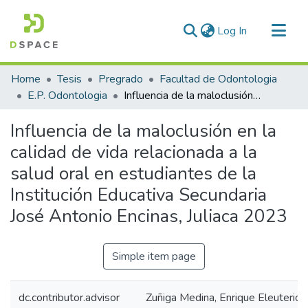
(current)
Log In
Communities & Collections
Home
Tesis
Pregrado
Facultad de Odontologia
All of DSpace
E.P. Odontologia
Influencia de la maloclusión en la calidad de vida relacionada a la salud oral en estudiantes de la Institución Educativa Secundaria José Antonio Encinas, Juliaca 2023
Statistics
Influencia de la maloclusión en la
calidad de vida relacionada a la
salud oral en estudiantes de la
Institución Educativa Secundaria
José Antonio Encinas, Juliaca 2023
Simple item page
dc.contributor.advisor
Zuñiga Medina, Enrique Eleuterio