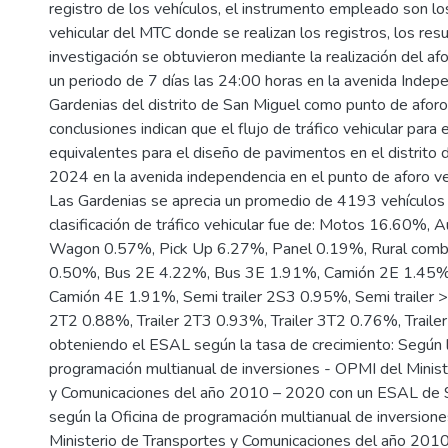
registro de los vehículos, el instrumento empleado son l
vehicular del MTC donde se realizan los registros, los res
investigación se obtuvieron mediante la realización del af
un periodo de 7 días las 24:00 horas en la avenida Indep
Gardenias del distrito de San Miguel como punto de aforo 
conclusiones indican que el flujo de tráfico vehicular para 
equivalentes para el diseño de pavimentos en el distrito 
2024 en la avenida independencia en el punto de aforo ve
Las Gardenias se aprecia un promedio de 4193 vehículos d
clasificación de tráfico vehicular fue de: Motos 16.60%, 
Wagon 0.57%, Pick Up 6.27%, Panel 0.19%, Rural comb
0.50%, Bus 2E 4.22%, Bus 3E 1.91%, Camión 2E 1.45%
Camión 4E 1.91%, Semi trailer 2S3 0.95%, Semi trailer 
2T2 0.88%, Trailer 2T3 0.93%, Trailer 3T2 0.76%, Traile
obteniendo el ESAL según la tasa de crecimiento: Según l
programación multianual de inversiones - OPMI del Minist
y Comunicaciones del año 2010 – 2020 con un ESAL de 
según la Oficina de programación multianual de inversion
Ministerio de Transportes y Comunicaciones del año 201