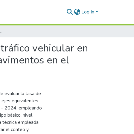
Log In
po de tráfico vehicular en el cálculo de ejes equivalentes para el diseño de pavimentos en el Distrito de San Miguel - 2024
tráfico vehicular en
pavimentos en el
de evaluar la tasa de
de ejes equivalentes
el – 2024, empleando
po básico, nivel
la técnica empleada
zar el conteo y