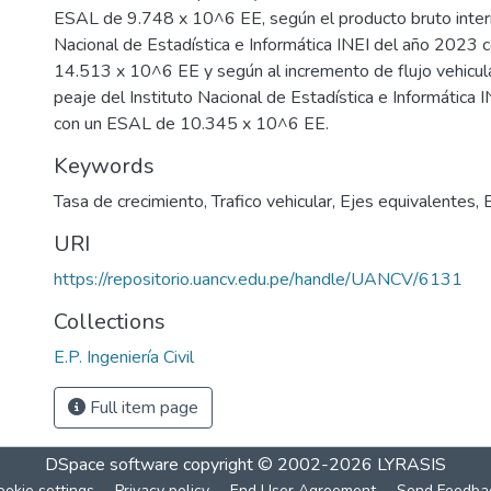
ESAL de 9.748 x 10^6 EE, según el producto bruto intern
Nacional de Estadística e Informática INEI del año 2023
14.513 x 10^6 EE y según al incremento de flujo vehicul
peaje del Instituto Nacional de Estadística e Informática
con un ESAL de 10.345 x 10^6 EE.
Keywords
Tasa de crecimiento
,
Trafico vehicular
,
Ejes equivalentes
,
URI
https://repositorio.uancv.edu.pe/handle/UANCV/6131
Collections
E.P. Ingeniería Civil
Full item page
DSpace software
copyright © 2002-2026
LYRASIS
ookie settings
Privacy policy
End User Agreement
Send Feedba