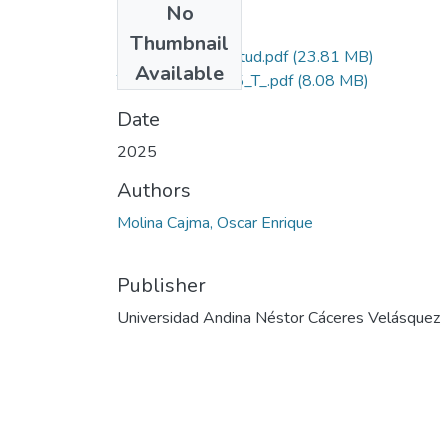
No
Files
Thumbnail
Grado de Similitud.pdf
(23.81 MB)
Available
T036_46163175_T_.pdf
(8.08 MB)
Date
2025
Authors
Molina Cajma, Oscar Enrique
Publisher
Universidad Andina Néstor Cáceres Velásquez