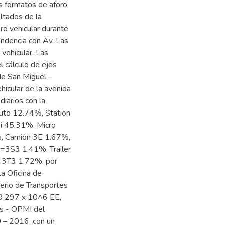
os formatos de aforo
ultados de la
oro vehicular durante
endencia con Av. Las
vehicular. Las
el cálculo de ejes
de San Miguel –
hicular de la avenida
iarios con la
Auto 12.74%, Station
i 45.31%, Micro
, Camión 3E 1.67%,
>=3S3 1.41%, Trailer
r 3T3 1.72%, por
a Oficina de
erio de Transportes
9.297 x 10^6 EE,
es - OPMI del
0 – 2016. con un