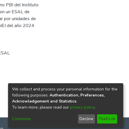
o PBI del Instituto
 con un ESAL de
ar por unidades de
 INEI del año 2024
ESAL
We collect and process your personal information for the
following purposes:
Authentication, Preferences,
Acknowledgement and Statistics
.
To learn more, please read our
privacy policy
.
Customize
Decline
That's ok
ck