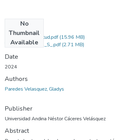
No
Files
Thumbnail
Grado de Similitud.pdf
(15.96 MB)
Available
T036_02378911_S_.pdf
(2.71 MB)
Date
2024
Authors
Paredes Velasquez, Gladys
Publisher
Universidad Andina Néstor Cáceres Velásquez
Abstract