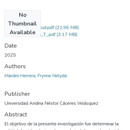
No
Files
Thumbnail
Grado de Similitud.pdf
(21.96 MB)
Available
T036_72366538_T_.pdf
(3.17 MB)
Date
2025
Authors
Mardini Herrera, Frynne Nelyda
Publisher
Universidad Andina Néstor Cáceres Velásquez
Abstract
El objetivo de la presente investigación fue determinar la