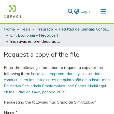
(current)
Log In
Communities & Collections
Home
Tesis
Pregrado
Facultad de Ciencias Contables y Financieras
All of DSpace
E.P. Economía y Negocios Internacionales
Iniciativas emprendedoras y la intención conductual en los estudiantes de quinto año de la Institución Educativa Secundaria Emblemático José Carlos Mariátegui, en la Ciudad de Ilave, periodo 2023
Statistics
Request a copy of the file
Enter the following information to request a copy for the
following item:
Iniciativas emprendedoras y la intención
conductual en los estudiantes de quinto año de la Institución
Educativa Secundaria Emblemático José Carlos Mariátegui,
en la Ciudad de Ilave, periodo 2023
Requesting the following file: Grado de Similitud.pdf
Name *