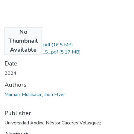
No
Files
Thumbnail
Grado de Similitud.pdf
(16.5 MB)
Available
T036_44756434_S_.pdf
(5.17 MB)
Date
2024
Authors
Mamani Mullisaca¸ Jhon Elver
Publisher
Universidad Andina Néstor Cáceres Velásquez