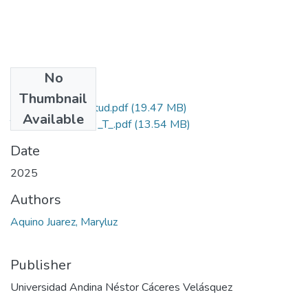
No
Files
Thumbnail
Grado de Similitud.pdf
(19.47 MB)
Available
T036_77112869_T_.pdf
(13.54 MB)
Date
2025
Authors
Aquino Juarez, Maryluz
Publisher
Universidad Andina Néstor Cáceres Velásquez