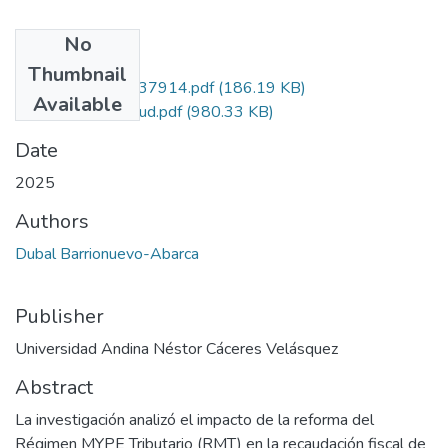
No
Files
Thumbnail
0030_RCIA_02437914.pdf
(186.19 KB)
Available
grado de similitud.pdf
(980.33 KB)
Date
2025
Authors
Dubal Barrionuevo-Abarca
Publisher
Universidad Andina Néstor Cáceres Velásquez
Abstract
La investigación analizó el impacto de la reforma del
Régimen MYPE Tributario (RMT) en la recaudación fiscal de