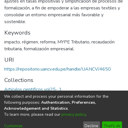
ajustes en tasas impositivas y simplificación de procesos de
formalización, a fin de empoderar a las empresas textiles y
consolidar un entorno empresarial más favorable y
sostenible.
Keywords
impacto
,
régimen
,
reforma
,
MYPE Tributario
,
recaudación
tributaria
,
formalización empresarial.
URI
https://repositorio.uancv.edu.pe/handle/UANCV/4650
Collections
Articulos cientificos vol25- 1
We collect and process your personal information for the
Full item page
following purposes:
Authentication, Preferences,
Acknowledgement and Statistics
.
To learn more, please read our
privacy policy
.
DSpace software
copyright © 2002-2026
LYRASIS
Cookie
Privacy
End User
Send
Customize
Decline
That's ok