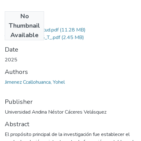
No
Files
Thumbnail
Grado de Similitud.pdf
(11.28 MB)
Available
T036_71261325_T_.pdf
(2.45 MB)
Date
2025
Authors
Jimenez Ccallohuanca, Yohel
Publisher
Universidad Andina Néstor Cáceres Velásquez
Abstract
El propósito principal de la investigación fue establecer el