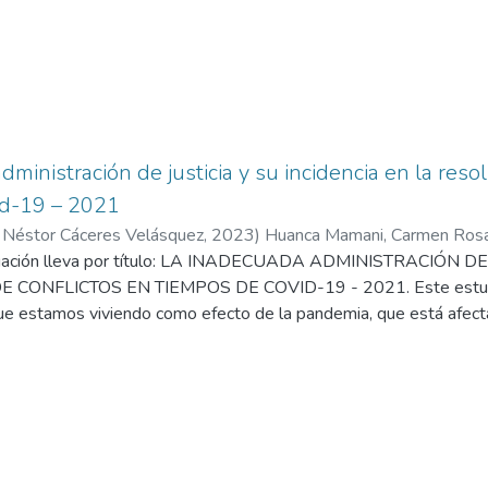
ministración de justicia y su incidencia en la reso
id-19 – 2021
 Néstor Cáceres Velásquez
,
2023
)
Huanca Mamani, Carmen Ros
 Néstor Cáceres Velásquez
tigación lleva por título: LA INADECUADA ADMINISTRACIÓN D
CONFLICTOS EN TIEMPOS DE COVID-19 - 2021. Este estudio 
que estamos viviendo como efecto de la pandemia, que está afecta
etivo general era determinar si la inadecuada administración de justi
conflictos en lapso de COVID-19 - 2021. La metodología que se ut
 al tiempo que utilizaba un diseño que no era experimental, la 
os). Llegando a concluir que la inadecuada administración de justi
s de COVID- 19. Teniendo un valor de significancia de 0.000 el c
iento de hipótesis, se admitió la hipótesis alterna y se objetó la