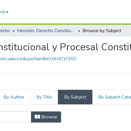
ace
recho
Mención: Derecho Constitucional y Procesal Constitucional
Browse by Subject
titucional y Procesal Consti
itorio.uancv.edu.pe/handle/UANCV/302
By Author
By Title
By Subject
By Subject Cat
recho Constitucional y Proces
Browse