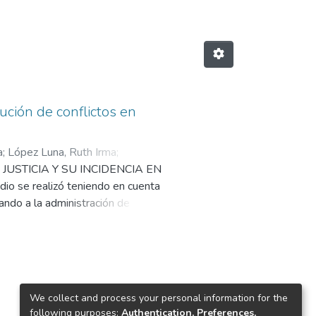
lución de conflictos en
a
;
López Luna, Ruth Irma
;
E JUSTICIA Y SU INCIDENCIA EN
se realizó teniendo en cuenta
ndo a la administración de
cia tiene un impacto significativo
ilizó fue descriptiva, y adoptó un
muestra está conformada por 80
cia si incide en la resolución de
ual es menor que 0.05 y así se
We collect and process your personal information for the
 hipótesis nula.
following purposes:
Authentication, Preferences,