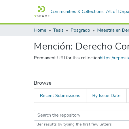
Communities & Collections
All of DSp
Home
Tesis
Posgrado
Maestria en De
Mención: Derecho Cons
Permanent URI for this collection
https://repos
Browse
Recent Submissions
By Issue Date
Browsing Mención: De
Filter results by typing the first few letters