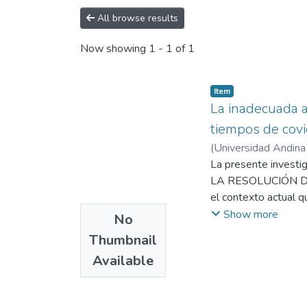
All browse results
Now showing
1 - 1 of 1
Item
La inadecuada ad
tiempos de cov
(
Universidad Andina
Universidad Andina
La presente inves
LA RESOLUCIÓN DE 
el contexto actual 
justicia; así, el obj
Show more
No
en la resolución de 
Thumbnail
enfoque cuantitativo
Available
especialistas (abogad
conflictos en tiempo
comprobó el planteam