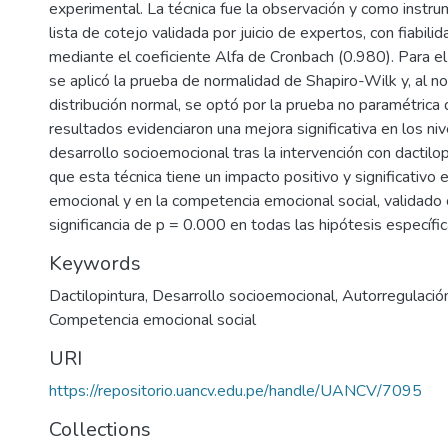
experimental. La técnica fue la observación y como instru
lista de cotejo validada por juicio de expertos, con fiabil
mediante el coeficiente Alfa de Cronbach (0.980). Para el a
se aplicó la prueba de normalidad de Shapiro-Wilk y, al n
distribución normal, se optó por la prueba no paramétrica
resultados evidenciaron una mejora significativa en los ni
desarrollo socioemocional tras la intervención con dactilo
que esta técnica tiene un impacto positivo y significativo 
emocional y en la competencia emocional social, validado 
significancia de p = 0.000 en todas las hipótesis específic
Keywords
Dactilopintura
,
Desarrollo socioemocional
,
Autorregulació
Competencia emocional social
URI
https://repositorio.uancv.edu.pe/handle/UANCV/7095
Collections