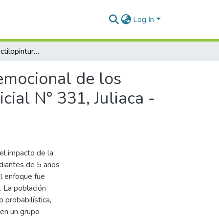
Log In
Impacto de la dactilopintura en el desarrollo socioemocional de los estudiantes de 5 años de la Institución Educativa Inicial N° 331, Juliaca - 2025
oemocional de los
cial N° 331, Juliaca -
el impacto de la
udiantes de 5 años
 El enfoque fue
. La población
probabilística,
 en un grupo