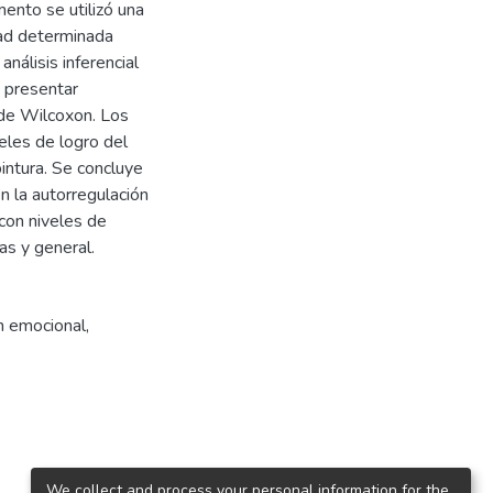
mento se utilizó una
idad determinada
nálisis inferencial
o presentar
 de Wilcoxon. Los
veles de logro del
pintura. Se concluye
en la autorregulación
con niveles de
as y general.
n emocional
,
We collect and process your personal information for the