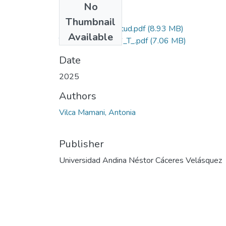
No
Files
Thumbnail
Grado de Similitud.pdf
(8.93 MB)
Available
T036_40103806_T_.pdf
(7.06 MB)
Date
2025
Authors
Vilca Mamani, Antonia
Publisher
Universidad Andina Néstor Cáceres Velásquez