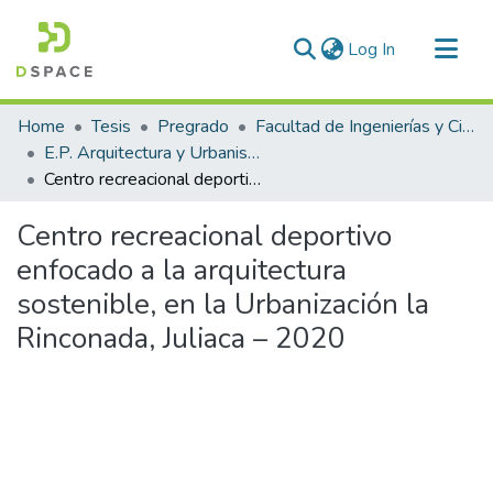
(current)
Log In
Communities & Collections
Home
Tesis
Pregrado
Facultad de Ingenierías y Ciencias Puras
All of DSpace
E.P. Arquitectura y Urbanismo
Centro recreacional deportivo enfocado a la arquitectura sostenible, en la Urbanización la Rinconada, Juliaca – 2020
Statistics
Centro recreacional deportivo
enfocado a la arquitectura
sostenible, en la Urbanización la
Rinconada, Juliaca – 2020