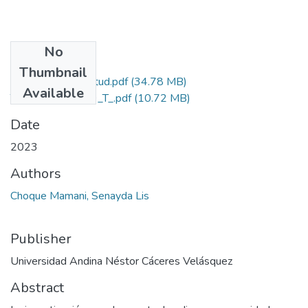
No
Files
Thumbnail
Grado de Similitud.pdf
(34.78 MB)
Available
T036_72793289_T_.pdf
(10.72 MB)
Date
2023
Authors
Choque Mamani, Senayda Lis
Publisher
Universidad Andina Néstor Cáceres Velásquez
Abstract