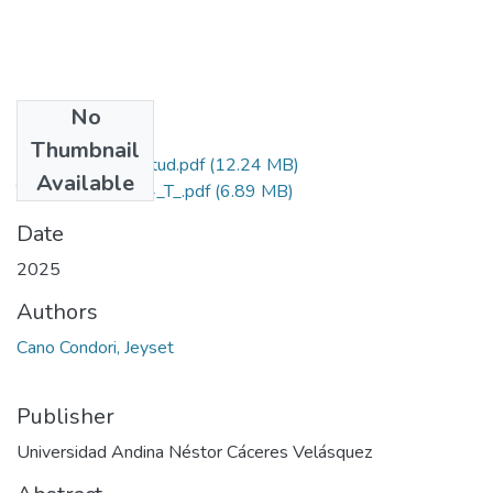
No
Files
Thumbnail
Grado de Similitud.pdf
(12.24 MB)
Available
T036_70154354_T_.pdf
(6.89 MB)
Date
2025
Authors
Cano Condori, Jeyset
Publisher
Universidad Andina Néstor Cáceres Velásquez