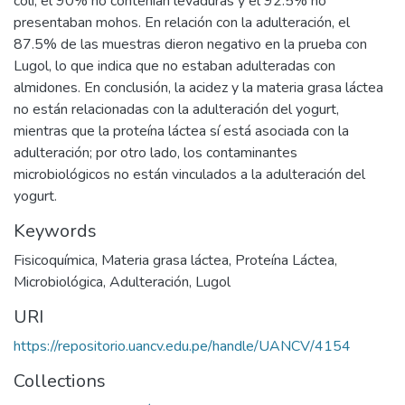
coli, el 90% no contenían levaduras y el 92.5% no
presentaban mohos. En relación con la adulteración, el
87.5% de las muestras dieron negativo en la prueba con
Lugol, lo que indica que no estaban adulteradas con
almidones. En conclusión, la acidez y la materia grasa láctea
no están relacionadas con la adulteración del yogurt,
mientras que la proteína láctea sí está asociada con la
adulteración; por otro lado, los contaminantes
microbiológicos no están vinculados a la adulteración del
yogurt.
Keywords
Fisicoquímica
,
Materia grasa láctea
,
Proteína Láctea
,
Microbiológica
,
Adulteración
,
Lugol
URI
https://repositorio.uancv.edu.pe/handle/UANCV/4154
Collections