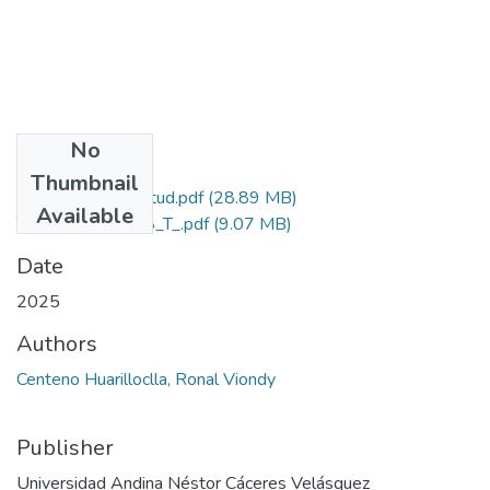
No
Files
Thumbnail
Grado de Similitud.pdf
(28.89 MB)
Available
T036_71019708_T_.pdf
(9.07 MB)
Date
2025
Authors
Centeno Huarilloclla, Ronal Viondy
Publisher
Universidad Andina Néstor Cáceres Velásquez