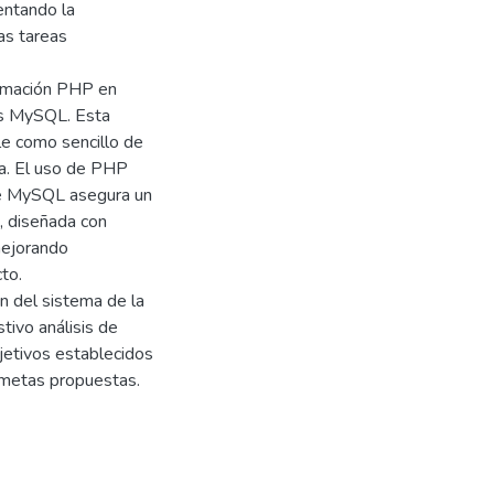
entando la
as tareas
gramación PHP en
os MySQL. Esta
ble como sencillo de
da. El uso de PHP
que MySQL asegura un
a, diseñada con
 mejorando
cto.
ón del sistema de la
tivo análisis de
jetivos establecidos
s metas propuestas.