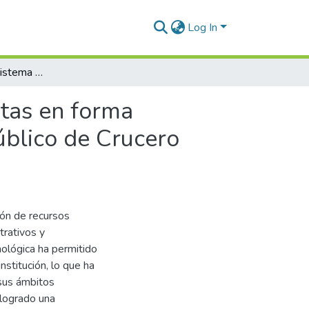
Log In
Desarrollo de un sistema web para generar encuestas en forma automatica en el Instituto de Educación Superior Público de Crucero Puno 2024
tas en forma
úblico de Crucero
ón de recursos
trativos y
nológica ha permitido
institución, lo que ha
 sus ámbitos
 logrado una