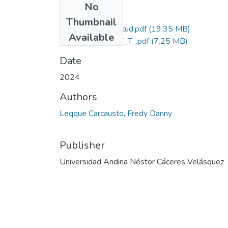
No
Files
Thumbnail
Grado de Similitud.pdf
(19.35 MB)
Available
T036_73770117_T_.pdf
(7.25 MB)
Date
2024
Authors
Leqque Carcausto, Fredy Danny
Publisher
Universidad Andina Néstor Cáceres Velásquez