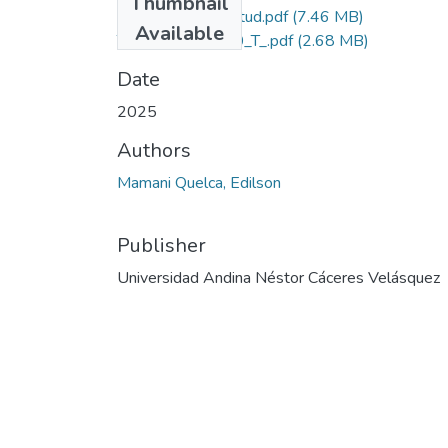
Thumbnail
Grado de Similitud.pdf
(7.46 MB)
Available
T036_74543830_T_.pdf
(2.68 MB)
Date
2025
Authors
Mamani Quelca, Edilson
Publisher
Universidad Andina Néstor Cáceres Velásquez