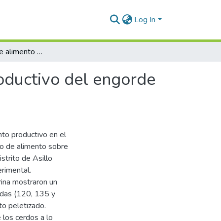
Log In
Efecto de tipo de alimento sobre el rendimiento productivo del engorde de porcinos en el Distrito de Asillo 2023
roductivo del engorde
nto productivo en el
ipo de alimento sobre
strito de Asillo
rimental.
rina mostraron un
adas (120, 135 y
to peletizado.
 los cerdos a lo