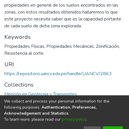
propiedades en general de los suelos encontrados en las
zonas, con estos resultados obtenidos hallaremos lo que
este proyecto necesita saber que es la capacidad portante
de cada suelo de dicha zona explorada.
Keywords
Propiedades Físicas
,
Propiedades Mecánicas
,
Zonificación
,
Resistencia al corte.
URI
https://repositorio.uancv.edu.pe/handle/UANCV/2863
Collections
Mención en Geotecnia y Transportes
We collect and process your personal information for the
Full item page
following purposes:
Authentication, Preferences,
Acknowledgement and Statistics
.
To learn more, please read our
privacy policy
.
DSpace software
copyright © 2002-2026
LYRASIS