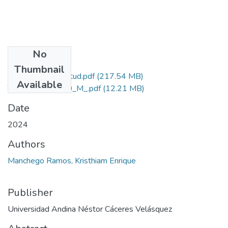
No
Files
Thumbnail
Grado de Similitud.pdf
(217.54 MB)
Available
T036_71011160_M_.pdf
(12.21 MB)
Date
2024
Authors
Manchego Ramos, Kristhiam Enrique
Publisher
Universidad Andina Néstor Cáceres Velásquez