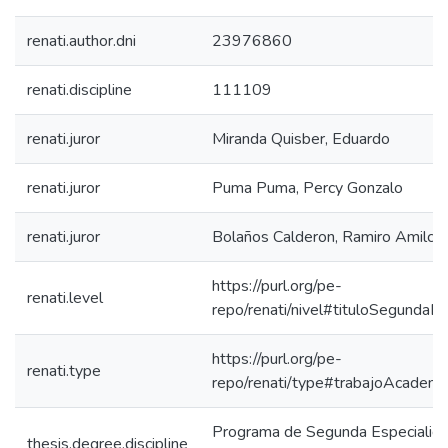
renati.author.dni
23976860
renati.discipline
111109
renati.juror
Miranda Quisber, Eduardo
renati.juror
Puma Puma, Percy Gonzalo
renati.juror
Bolaños Calderon, Ramiro Amilcar
https://purl.org/pe-
renati.level
repo/renati/nivel#tituloSegundaEs
https://purl.org/pe-
renati.type
repo/renati/type#trabajoAcademi
Programa de Segunda Especialida
thesis.degree.discipline