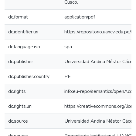
Cusco.
dc.format
application/pdf
dc.identifier.uri
https://repositorio.uancv.edu.p
dc.language.iso
spa
dc.publisher
Universidad Andina Néstor Cácer
dc.publisher.country
PE
dc.rights
info:eu-repo/semantics/openAcce
dc.rights.uri
https://creativecommons.org/licen
dc.source
Universidad Andina Néstor Cácer