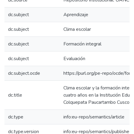
dc.source
Repositorio Institucional. UANCV
dc.subject
Aprendizaje
dc.subject
Clima escolar
dc.subject
Formación integral
dc.subject
Evaluación
dc.subject.ocde
https://purl.org/pe-repo/ocde/for
Clima escolar y la formación integr
dc.title
cuatro años en la Institución Educa
Colquepata Paucartambo Cusco 
dc.type
info:eu-repo/semantics/article
dc.type.version
info:eu-repo/semantics/published