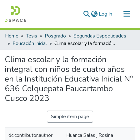
(current)
Log In
Communities & Collections
Home
Tesis
Posgrado
Segundas Especilidades
All of DSpace
Educación Inicial
Clima escolar y la formación integral con niños de cuatro años en la Institución Educativa Inicial Nº 636 Colquepata Paucartambo Cusco 2023
Statistics
Clima escolar y la formación
integral con niños de cuatro años
en la Institución Educativa Inicial Nº
636 Colquepata Paucartambo
Cusco 2023
Simple item page
dc.contributor.author
Huanca Salas¸ Rosina