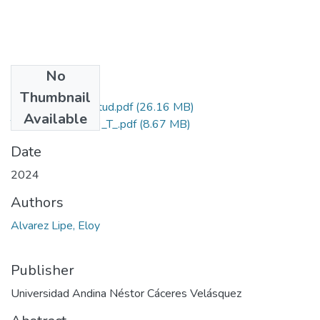
No
Files
Thumbnail
Grado de Similitud.pdf
(26.16 MB)
Available
T036_73300139_T_.pdf
(8.67 MB)
Date
2024
Authors
Alvarez Lipe, Eloy
Publisher
Universidad Andina Néstor Cáceres Velásquez