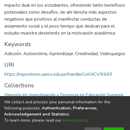
impacto dual en los estudiantes, ofreciendo tanto beneficios
potenciales como desafíos, de ahí denota más aspectos
negativos que positivos al manifestar conductas de
aislamiento social y el poco tiempo que dedican para el
estudio muestra desinterés en la motivación académica
Keywords
Adicción
,
Autoestima
,
Aprendizaje
,
Creatividad
,
Videojuegos
URI
https://repositorio.uancv.edu.pe/handle/UANCV/6669
Collections
Mención en: Investigación y Docencia en Educación Superior
We collect and process your personal information for the
Full item page
following purposes:
Authentication, Preferences,
Acknowledgement and Statistics
.
To learn more, please read our
privacy policy
.
DSpace software
copyright © 2002-2026
LYRASIS