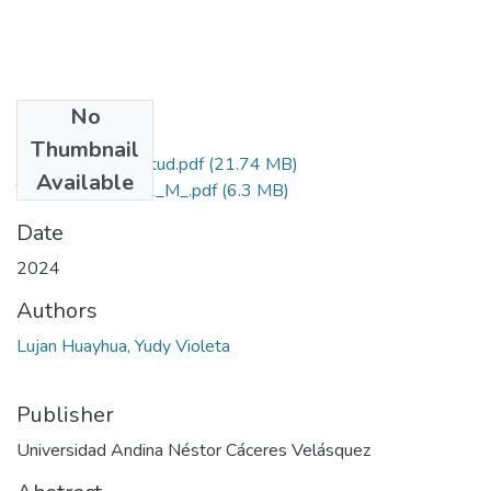
No
Files
Thumbnail
Grado de Similitud.pdf
(21.74 MB)
Available
T036_42713862_M_.pdf
(6.3 MB)
Date
2024
Authors
Lujan Huayhua, Yudy Violeta
Publisher
Universidad Andina Néstor Cáceres Velásquez