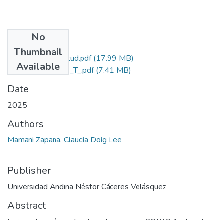
No
Files
Thumbnail
Grado de Similitud.pdf
(17.99 MB)
Available
T036_73245672_T_.pdf
(7.41 MB)
Date
2025
Authors
Mamani Zapana, Claudia Doig Lee
Publisher
Universidad Andina Néstor Cáceres Velásquez
Abstract