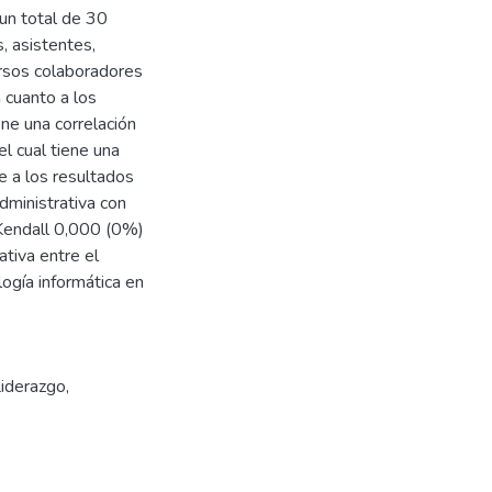
un total de 30
, asistentes,
ersos colaboradores
n cuanto a los
ene una correlación
l cual tiene una
e a los resultados
administrativa con
 Kendall 0,000 (0%)
ativa entre el
logía informática en
iderazgo
,