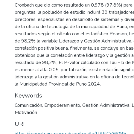
Cronbach que dio como resultado un 0,978 (97,8%) para 
preguntas, la población de estudio incluirá 39 trabajadores
directores, especialistas en desarrollo de sistemas y div
de la oficina de tecnología de la municipalidad de Puno, e
resultados según el cálculo con el estadístico Pearson, ti
de 98,2% la variable Liderazgo y Gestión Administrativa, e
correlación positiva buena, finalmente, se concluye en bas
obtenidos que la correlación entre liderazgo y la gestión 
resultado de 98,2%, El P-valor calculado con Tau – b de
es menor al alfa 0,05; por tal razón, existe relación signific
liderazgo y la gestión administrativa en la oficina de tecno
la Municipalidad Provincial de Puno 2024.
Keywords
Comunicación
,
Empoderamiento
,
Gestión Administrativa
,
L
Motivación
URI
https://repositorio.uancv.edu.pe/handle/UANCV/6085