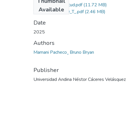
Thumbnail
Grado de Similitud.pdf
(11.72 MB)
Available
T036_48426480_T_.pdf
(2.46 MB)
Date
2025
Authors
Mamani Pacheco¸ Bruno Bryan
Publisher
Universidad Andina Néstor Cáceres Velásquez