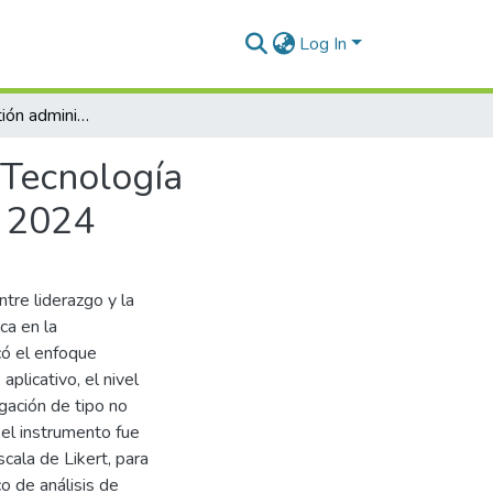
Log In
Liderazgo y gestión administrativa en la Oficina de Tecnología Informática en la Municipalidad Provincial de Puno 2024
 Tecnología
o 2024
ntre liderazgo y la
ca en la
có el enfoque
aplicativo, el nivel
igación de tipo no
 el instrumento fue
cala de Likert, para
o de análisis de