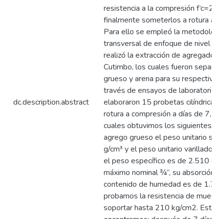
resistencia a la compresión f’c=2
finalmente someterlos a rotura a 
Para ello se empleó la metodolog
transversal de enfoque de nivel des
realizó la extracción de agregado 
Cutimbo, los cuales fueron separ
grueso y arena para su respectiva 
través de ensayos de laboratorio,
dc.description.abstract
elaboraron 15 probetas cilíndricas
rotura a compresión a días de 7, 1
cuales obtuvimos los siguientes r
agrego grueso el peso unitario su
g/cm³ y el peso unitario varillado 
el peso específico es de 2.510 g/
máximo nominal ¾”, su absorción 
contenido de humedad es de 1.7
probamos la resistencia de muestr
soportar hasta 210 kg/cm2. Esto 