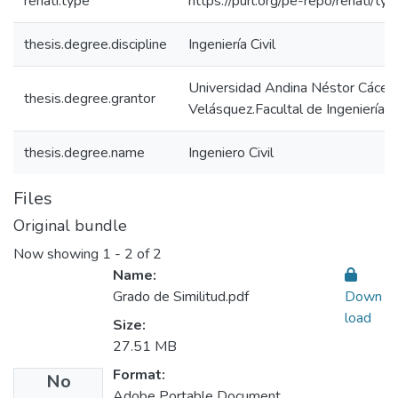
renati.type
https://purl.org/pe-repo/renati/ty
thesis.degree.discipline
Ingeniería Civil
Universidad Andina Néstor Cácer
thesis.degree.grantor
Velásquez.Facultal de Ingenierías 
thesis.degree.name
Ingeniero Civil
Files
Original bundle
Now showing
1 - 2 of 2
Name:
Grado de Similitud.pdf
Down
load
Size:
27.51 MB
Format:
No
Adobe Portable Document