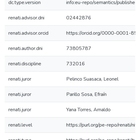
dc.type.version
info:eu-repo/semantics/published
renati.advisor.dni
02442876
renati.advisor.orcid
https://orcid.org/0000-0001-8
renati.author.dni
73805787
renati.discipline
732016
renati.juror
Pelinco Suasaca, Leonel
renati.juror
Parillo Sosa, Efraín
renati.juror
Yana Torres, Arnaldo
renati.level
https://purl.org/pe-repo/renati/niv