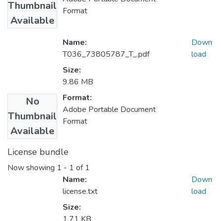
Thumbnail
Format
Available
Name:
Down
T036_73805787_T_.pdf
load
Size:
9.86 MB
Format:
No
Adobe Portable Document
Thumbnail
Format
Available
License bundle
Now showing
1 - 1 of 1
Name:
Down
license.txt
load
Size:
1.71 KB