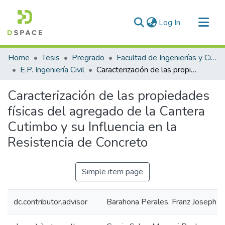
(current)
Log In
Communities & Collections
Home
Tesis
Pregrado
Facultad de Ingenierías y Ciencias Puras
All of DSpace
E.P. Ingeniería Civil
Caracterización de las propiedades físicas del agregado de la Cantera Cutimbo y su Influencia en la Resistencia de Concreto
Statistics
Caracterización de las propiedades
físicas del agregado de la Cantera
Cutimbo y su Influencia en la
Resistencia de Concreto
Simple item page
dc.contributor.advisor
Barahona Perales, Franz Joseph