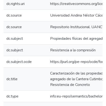
dc.rights.uri
https://creativecommons.org/licen
dc.source
Universidad Andina Néstor Cácer
dc.source
Repositorio Institucional. UANCV
dc.subject
Propiedades físicas del agregado
dc.subject
Resistencia a la compresión
dc.subject.ocde
https://purl.org/pe-repo/ocde/for
Caracterización de las propiedades
dc.title
agregado de la Cantera Cutimbo y 
Resistencia de Concreto
dc.type
info:eu-repo/semantics/bachelorT