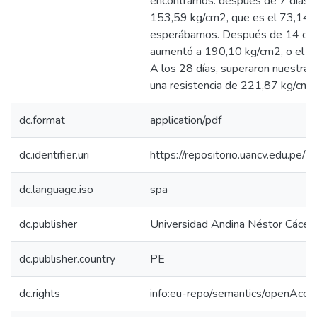
encontramos: después de 7 días, s
153,59 kg/cm2, que es el 73,14%
esperábamos. Después de 14 días
aumentó a 190,10 kg/cm2, o el 9
A los 28 días, superaron nuestras
una resistencia de 221,87 kg/cm
dc.format
application/pdf
dc.identifier.uri
https://repositorio.uancv.edu.p
dc.language.iso
spa
dc.publisher
Universidad Andina Néstor Cácer
dc.publisher.country
PE
dc.rights
info:eu-repo/semantics/openAcce