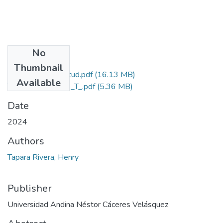
No
Files
Thumbnail
Grado de Similitud.pdf
(16.13 MB)
Available
T036_77498019_T_.pdf
(5.36 MB)
Date
2024
Authors
Tapara Rivera, Henry
Publisher
Universidad Andina Néstor Cáceres Velásquez