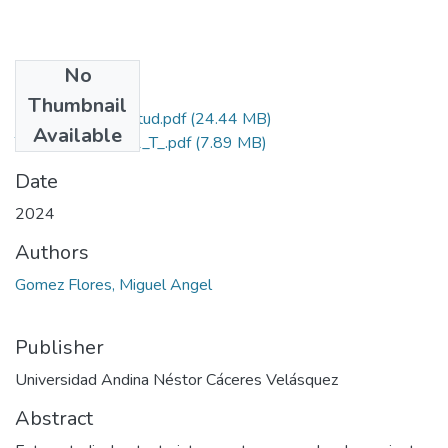
No
Files
Thumbnail
Grado de Similitud.pdf
(24.44 MB)
Available
T036_77486711_T_.pdf
(7.89 MB)
Date
2024
Authors
Gomez Flores, Miguel Angel
Publisher
Universidad Andina Néstor Cáceres Velásquez
Abstract