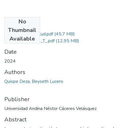
No
Files
Thumbnail
Grado de Similitud.pdf
(45.7 MB)
Available
T036_73773809_T_.pdf
(12.95 MB)
Date
2024
Authors
Quispe Deza, Beyseth Lucero
Publisher
Universidad Andina Néstor Cáceres Velásquez
Abstract