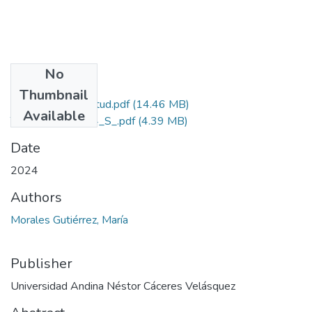
No
Files
Thumbnail
Grado de Similitud.pdf
(14.46 MB)
Available
T036_24716164_S_.pdf
(4.39 MB)
Date
2024
Authors
Morales Gutiérrez, María
Publisher
Universidad Andina Néstor Cáceres Velásquez