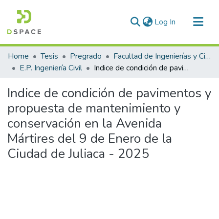
(current)
Log In
Communities & Collections
Home
Tesis
Pregrado
Facultad de Ingenierías y Ciencias Puras
All of DSpace
E.P. Ingeniería Civil
Indice de condición de pavimentos y propuesta de mantenimiento y conservación en la Avenida Mártires del 9 de Enero de la Ciudad de Juliaca - 2025
Statistics
Indice de condición de pavimentos y
propuesta de mantenimiento y
conservación en la Avenida
Mártires del 9 de Enero de la
Ciudad de Juliaca - 2025