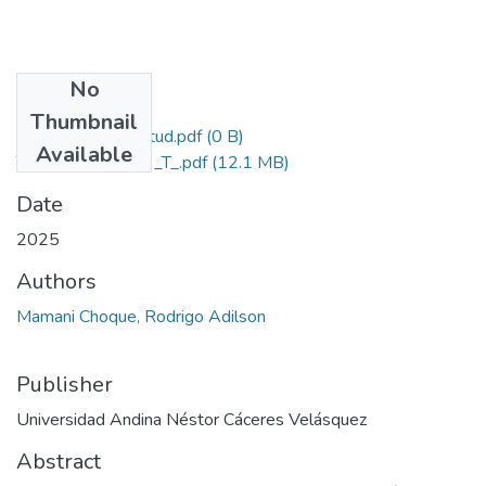
No
Files
Thumbnail
Grado de Similitud.pdf
(0 B)
Available
T036_45225129_T_.pdf
(12.1 MB)
Date
2025
Authors
Mamani Choque, Rodrigo Adilson
Publisher
Universidad Andina Néstor Cáceres Velásquez
Abstract