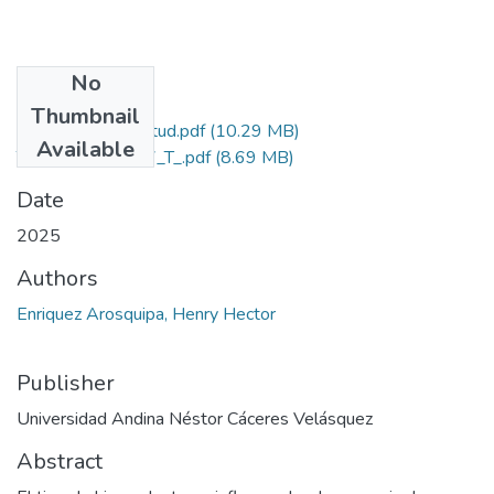
No
Files
Thumbnail
Grado de Similitud.pdf
(10.29 MB)
Available
T036_71610867_T_.pdf
(8.69 MB)
Date
2025
Authors
Enriquez Arosquipa, Henry Hector
Publisher
Universidad Andina Néstor Cáceres Velásquez
Abstract