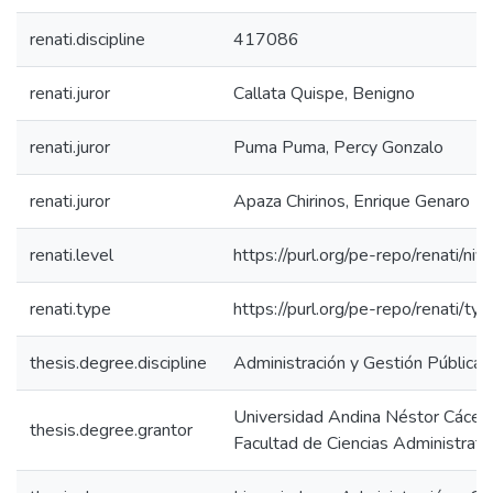
renati.discipline
417086
renati.juror
Callata Quispe, Benigno
renati.juror
Puma Puma, Percy Gonzalo
renati.juror
Apaza Chirinos, Enrique Genaro
renati.level
https://purl.org/pe-repo/renati/niv
renati.type
https://purl.org/pe-repo/renati/ty
thesis.degree.discipline
Administración y Gestión Pública
Universidad Andina Néstor Cácer
thesis.degree.grantor
Facultad de Ciencias Administrati