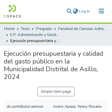
(current)
Log In
Communities & Collections
Home
Tesis
Pregrado
Facultad de Ciencias Administrativas
All of DSpace
E.P. Administración y Gestión Pública
Ejecución presupuestaria y calidad del gasto público en la Municipalidad Distrital de Asillo, 2024
Statistics
Ejecución presupuestaria y calidad
del gasto público en la
Municipalidad Distrital de Asillo,
2024
Simple item page
dc.contributor.advisor
Acero Apaza, Yenny Rosario