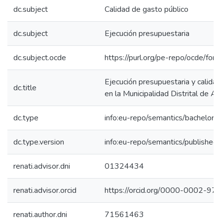
dc.subject
Calidad de gasto público
dc.subject
Ejecución presupuestaria
dc.subject.ocde
https://purl.org/pe-repo/ocde/for
Ejecución presupuestaria y calidad
dc.title
en la Municipalidad Distrital de As
dc.type
info:eu-repo/semantics/bachelorT
dc.type.version
info:eu-repo/semantics/published
renati.advisor.dni
01324434
renati.advisor.orcid
https://orcid.org/0000-0002-9
renati.author.dni
71561463