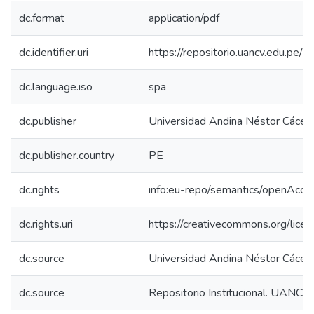
dc.format
application/pdf
dc.identifier.uri
https://repositorio.uancv.edu.p
dc.language.iso
spa
dc.publisher
Universidad Andina Néstor Cácer
dc.publisher.country
PE
dc.rights
info:eu-repo/semantics/openAcce
dc.rights.uri
https://creativecommons.org/licen
dc.source
Universidad Andina Néstor Cácer
dc.source
Repositorio Institucional. UANCV