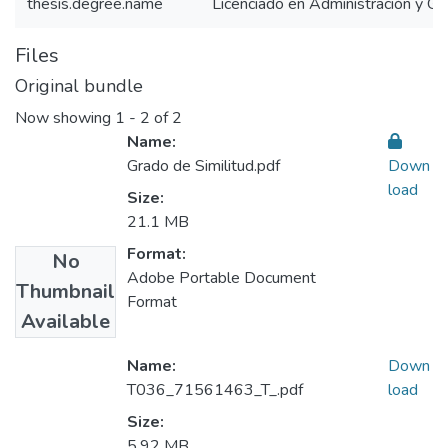
thesis.degree.name
Licenciado en Administración y Ge
Files
Original bundle
Now showing
1 - 2 of 2
Name:
Grado de Similitud.pdf
Down
load
Size:
21.1 MB
Format:
No
Adobe Portable Document
Thumbnail
Format
Available
Name:
Down
T036_71561463_T_.pdf
load
Size:
5.92 MB