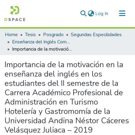
(current)
Log In
Communities & Collections
Home
Tesis
Posgrado
Segundas Especilidades
All of DSpace
Enseñanza del Inglés Como Lengua Extranjera
Importancia de la motivación en la enseñanza del inglés en los estudiantes del II semestre de la Carrera Académico Profesional de Administración en Turismo Hotelería y Gastromomía de la Universidad Andina Néstor Cáceres Velásquez Juliaca – 2019
Statistics
Importancia de la motivación en la
enseñanza del inglés en los
estudiantes del II semestre de la
Carrera Académico Profesional de
Administración en Turismo
Hotelería y Gastromomía de la
Universidad Andina Néstor Cáceres
Velásquez Juliaca – 2019