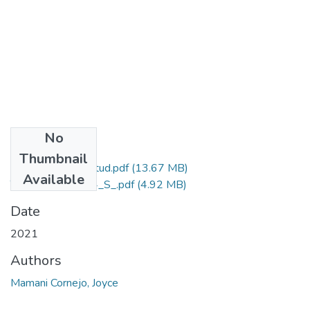
No
Files
Thumbnail
Grado de Similitud.pdf
(13.67 MB)
Available
T036_01342984_S_.pdf
(4.92 MB)
Date
2021
Authors
Mamani Cornejo, Joyce