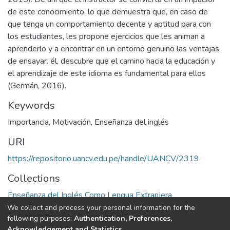
de este conocimiento, lo que demuestra que, en caso de
que tenga un comportamiento decente y aptitud para con
los estudiantes, les propone ejercicios que les animan a
aprenderlo y a encontrar en un entorno genuino las ventajas
de ensayar. él, descubre que el camino hacia la educación y
el aprendizaje de este idioma es fundamental para ellos
(Germán, 2016).
Keywords
Importancia
,
Motivación
,
Enseñanza del inglés
URI
https://repositorio.uancv.edu.pe/handle/UANCV/2319
Collections
Enseñanza del Inglés Como Lengua Extranjera
We collect and process your personal information for the
Full item page
following purposes:
Authentication, Preferences,
Acknowledgement and Statistics
.