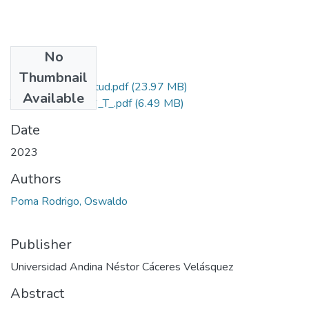
No
Files
Thumbnail
Grado de Similitud.pdf
(23.97 MB)
Available
T036_29729766_T_.pdf
(6.49 MB)
Date
2023
Authors
Poma Rodrigo, Oswaldo
Publisher
Universidad Andina Néstor Cáceres Velásquez
Abstract