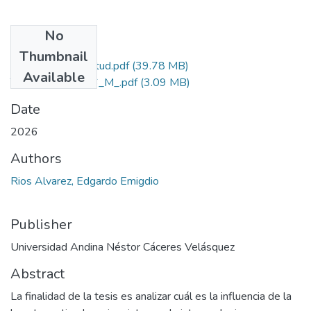
No
Files
Thumbnail
Grado de Similitud.pdf
(39.78 MB)
Available
T036_23951146_M_.pdf
(3.09 MB)
Date
2026
Authors
Rios Alvarez, Edgardo Emigdio
Publisher
Universidad Andina Néstor Cáceres Velásquez
Abstract
La finalidad de la tesis es analizar cuál es la influencia de la