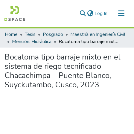
(current)
Log In
Communities & Collections
Home
Tesis
Posgrado
Maestría en Ingeniería Civil
All of DSpace
Mención: Hidráulica
Bocatoma tipo barraje mixto en el sistema de riego tecnificado Chacachimpa – Puente Blanco, Suyckutambo, Cusco, 2023
Statistics
Bocatoma tipo barraje mixto en el
sistema de riego tecnificado
Chacachimpa – Puente Blanco,
Suyckutambo, Cusco, 2023