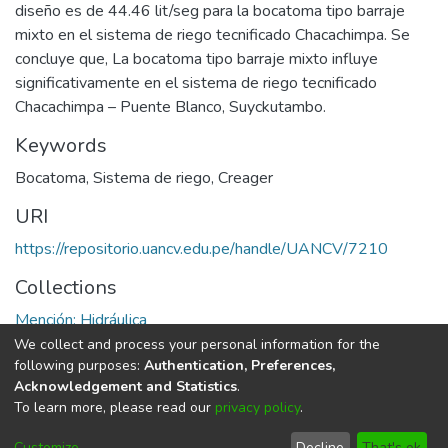
diseño es de 44.46 lit/seg para la bocatoma tipo barraje
mixto en el sistema de riego tecnificado Chacachimpa. Se
concluye que, La bocatoma tipo barraje mixto influye
significativamente en el sistema de riego tecnificado
Chacachimpa – Puente Blanco, Suyckutambo.
Keywords
Bocatoma
,
Sistema de riego
,
Creager
URI
https://repositorio.uancv.edu.pe/handle/UANCV/7210
Collections
Mención: Hidráulica
We collect and process your personal information for the
Full item page
following purposes:
Authentication, Preferences,
Acknowledgement and Statistics
.
To learn more, please read our
privacy policy
.
DSpace software
copyright © 2002-2026
LYRASIS
Cookie
Privacy
End User
Send
Customize
Decline
That's ok