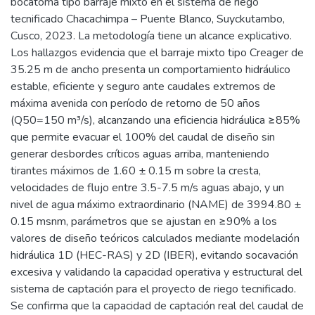
bocatoma tipo barraje mixto en el sistema de riego
tecnificado Chacachimpa – Puente Blanco, Suyckutambo,
Cusco, 2023. La metodología tiene un alcance explicativo.
Los hallazgos evidencia que el barraje mixto tipo Creager de
35.25 m de ancho presenta un comportamiento hidráulico
estable, eficiente y seguro ante caudales extremos de
máxima avenida con período de retorno de 50 años
(Q50=150 m³/s), alcanzando una eficiencia hidráulica ≥85%
que permite evacuar el 100% del caudal de diseño sin
generar desbordes críticos aguas arriba, manteniendo
tirantes máximos de 1.60 ± 0.15 m sobre la cresta,
velocidades de flujo entre 3.5-7.5 m/s aguas abajo, y un
nivel de agua máximo extraordinario (NAME) de 3994.80 ±
0.15 msnm, parámetros que se ajustan en ≥90% a los
valores de diseño teóricos calculados mediante modelación
hidráulica 1D (HEC-RAS) y 2D (IBER), evitando socavación
excesiva y validando la capacidad operativa y estructural del
sistema de captación para el proyecto de riego tecnificado.
Se confirma que la capacidad de captación real del caudal de