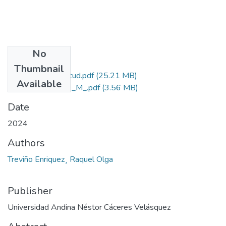
No
Files
Thumbnail
Grado de Similitud.pdf
(25.21 MB)
Available
T036_30861309_M_.pdf
(3.56 MB)
Date
2024
Authors
Treviño Enriquez¸ Raquel Olga
Publisher
Universidad Andina Néstor Cáceres Velásquez