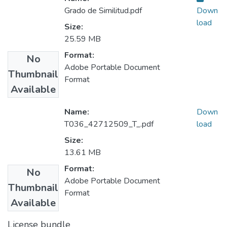
Grado de Similitud.pdf
Down
load
Size:
25.59 MB
Format:
No
Adobe Portable Document
Thumbnail
Format
Available
Name:
Down
T036_42712509_T_.pdf
load
Size:
13.61 MB
Format:
No
Adobe Portable Document
Thumbnail
Format
Available
License bundle