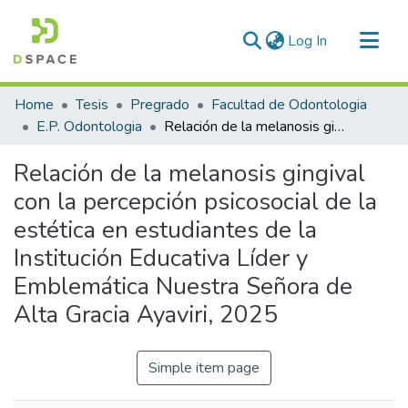
(current)
Log In
Communities & Collections
Home
Tesis
Pregrado
Facultad de Odontologia
All of DSpace
E.P. Odontologia
Relación de la melanosis gingival con la percepción psicosocial de la estética en estudiantes de la Institución Educativa Líder y Emblemática Nuestra Señora de Alta Gracia Ayaviri, 2025
Statistics
Relación de la melanosis gingival
con la percepción psicosocial de la
estética en estudiantes de la
Institución Educativa Líder y
Emblemática Nuestra Señora de
Alta Gracia Ayaviri, 2025
Simple item page