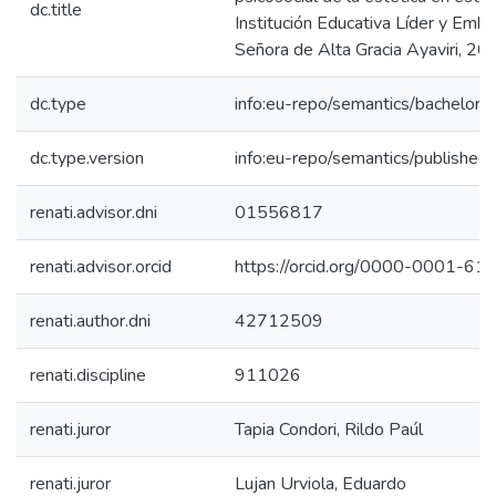
dc.title
Institución Educativa Líder y Emb
Señora de Alta Gracia Ayaviri, 20
dc.type
info:eu-repo/semantics/bachelorT
dc.type.version
info:eu-repo/semantics/published
renati.advisor.dni
01556817
renati.advisor.orcid
https://orcid.org/0000-0001-6
renati.author.dni
42712509
renati.discipline
911026
renati.juror
Tapia Condori, Rildo Paúl
renati.juror
Lujan Urviola, Eduardo