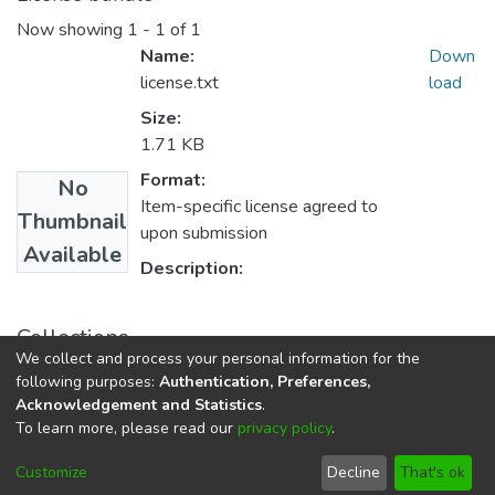
Now showing
1 - 1 of 1
Name:
Down
license.txt
load
Size:
1.71 KB
Format:
No
Item-specific license agreed to
Thumbnail
upon submission
Available
Description:
Collections
We collect and process your personal information for the
E.P. Odontologia
following purposes:
Authentication, Preferences,
Acknowledgement and Statistics
.
To learn more, please read our
privacy policy
.
DSpace software
copyright © 2002-2026
LYRASIS
Cookie
Privacy
End User
Send
Customize
Decline
That's ok
settings
policy
Agreement
Feedback