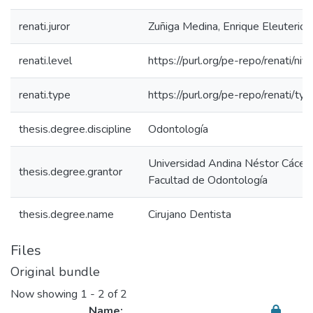
renati.juror
Zuñiga Medina, Enrique Eleuterio
renati.level
https://purl.org/pe-repo/renati/niv
renati.type
https://purl.org/pe-repo/renati/ty
thesis.degree.discipline
Odontología
Universidad Andina Néstor Cácer
thesis.degree.grantor
Facultad de Odontología
thesis.degree.name
Cirujano Dentista
Files
Original bundle
Now showing
1 - 2 of 2
Name: