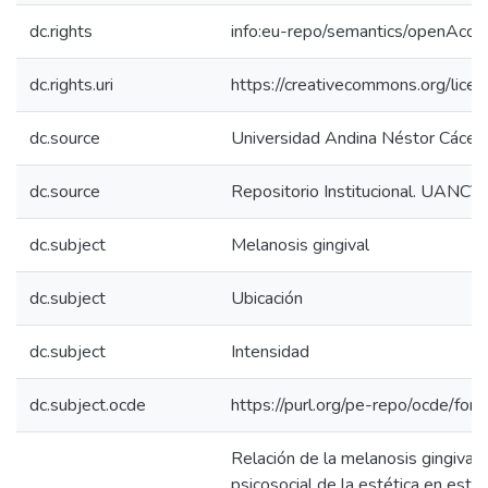
dc.rights
info:eu-repo/semantics/openAcce
dc.rights.uri
https://creativecommons.org/licen
dc.source
Universidad Andina Néstor Cácer
dc.source
Repositorio Institucional. UANCV
dc.subject
Melanosis gingival
dc.subject
Ubicación
dc.subject
Intensidad
dc.subject.ocde
https://purl.org/pe-repo/ocde/for
Relación de la melanosis gingival 
psicosocial de la estética en estu