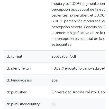
media y el 1.00% pigmentación in
percepción psicosocial de la esté
pacientes no perciben, el 33.00% 
6.00% percepción moderada, el 
percepción severa. Conclusión: Exi
altamente significativa entre la me
la percepción psicosocial de la est
estudiantes.
dc.format
application/pdf
dc.identifier.uri
https://repositorio.uancv.edu.p
dc.language.iso
spa
dc.publisher
Universidad Andina Néstor Cácer
dc.publisher.country
PE