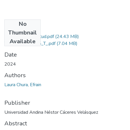
No
Files
Thumbnail
Grado de Similitud.pdf
(24.43 MB)
Available
T036_42587385_T_.pdf
(7.04 MB)
Date
2024
Authors
Laura Chura, Efrain
Publisher
Universidad Andina Néstor Cáceres Velásquez
Abstract