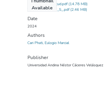
Thumbnail
Grado de Similitud.pdf
(14.78 MB)
Available
T036_40680566_S_.pdf
(2.46 MB)
Date
2024
Authors
Cari Phati, Eulogio Marcial
Publisher
Universidad Andina Néstor Cáceres Velásquez