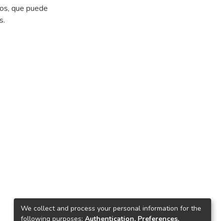
ños, que puede
s.
We collect and process your personal information for the
following purposes:
Authentication, Preferences,