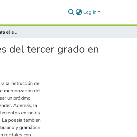
Log In
Poemas en inglés para el aprendizaje en estudiantes del tercer grado en la Institución Callacani Chucuito 2023
s del tercer grado en
a la instrucción de
e memorización del
rear un próximo
render. Además, la
timientos en ingles
 La poesía también
bulario y gramática,
n recitales con