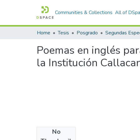
Communities & Collections
All of DSp
Home
Tesis
Posgrado
Segundas Espec
Poemas en inglés para
la Institución Callac
No
Files