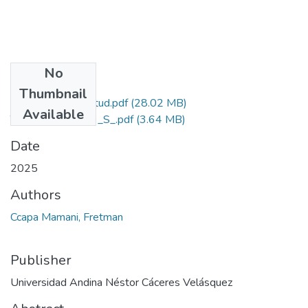
No
Files
Thumbnail
Grado de Similitud.pdf
(28.02 MB)
Available
T036_42110889_S_.pdf
(3.64 MB)
Date
2025
Authors
Ccapa Mamani, Fretman
Publisher
Universidad Andina Néstor Cáceres Velásquez