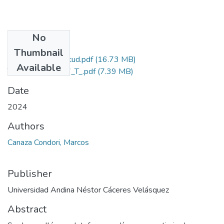
No
Files
Thumbnail
Grado de Similitud.pdf
(16.73 MB)
Available
T036_71742027_T_.pdf
(7.39 MB)
Date
2024
Authors
Canaza Condori, Marcos
Publisher
Universidad Andina Néstor Cáceres Velásquez
Abstract