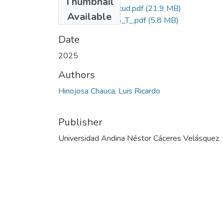
Thumbnail
Grado de Similitud.pdf
(21.9 MB)
Available
T036_41639195_T_.pdf
(5.8 MB)
Date
2025
Authors
Hinojosa Chauca, Luis Ricardo
Publisher
Universidad Andina Néstor Cáceres Velásquez