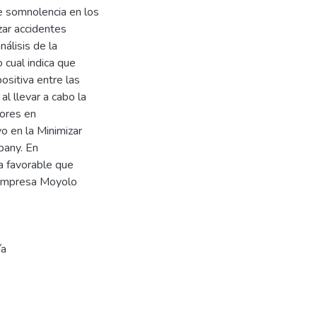
e somnolencia en los
ar accidentes
álisis de la
 cual indica que
sitiva entre las
al llevar a cabo la
tores en
o en la Minimizar
pany. En
a favorable que
a Empresa Moyolo
ía