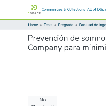
Communities & Collections
All of DSp
Home
Tesis
Pregrado
Prevención de somnol
Company para minimi
No
Files