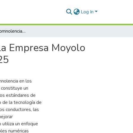
Log In
Prevención de somnolencia en los conductores de la Empresa Moyolo Company para minimizar accidentes Uchumayo 2025
 la Empresa Moyolo
25
mnolencia en los
o constituye un
 los estándares de
o de la tecnología de
 los conductores, las
mejorar
 utiliza un enfoque
ables numéricas