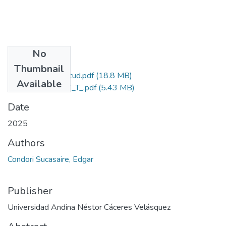
No
Files
Thumbnail
Grado de Similitud.pdf
(18.8 MB)
Available
T036_02046676_T_.pdf
(5.43 MB)
Date
2025
Authors
Condori Sucasaire, Edgar
Publisher
Universidad Andina Néstor Cáceres Velásquez