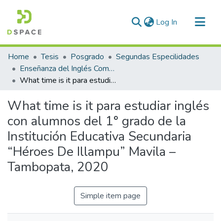
(current)
Log In
Communities & Collections
Home
Tesis
Posgrado
Segundas Especilidades
All of DSpace
Enseñanza del Inglés Como Lengua Extranjera
What time is it para estudiar inglés con alumnos del 1° grado de la Institución Educativa Secundaria “Héroes De Illampu” Mavila – Tambopata, 2020
Statistics
What time is it para estudiar inglés
con alumnos del 1° grado de la
Institución Educativa Secundaria
“Héroes De Illampu” Mavila –
Tambopata, 2020
Simple item page