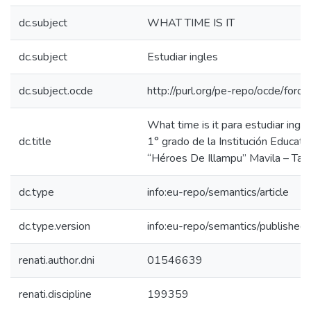
dc.subject
WHAT TIME IS IT
dc.subject
Estudiar ingles
dc.subject.ocde
http://purl.org/pe-repo/ocde/ford
What time is it para estudiar ingl
dc.title
1° grado de la Institución Educati
“Héroes De Illampu” Mavila – Ta
dc.type
info:eu-repo/semantics/article
dc.type.version
info:eu-repo/semantics/published
renati.author.dni
01546639
renati.discipline
199359