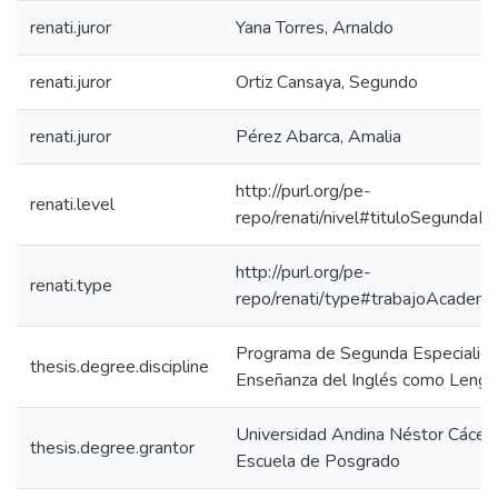
renati.juror
Yana Torres, Arnaldo
renati.juror
Ortiz Cansaya, Segundo
renati.juror
Pérez Abarca, Amalia
http://purl.org/pe-
renati.level
repo/renati/nivel#tituloSegundaEs
http://purl.org/pe-
renati.type
repo/renati/type#trabajoAcademi
Programa de Segunda Especialida
thesis.degree.discipline
Enseñanza del Inglés como Lengu
Universidad Andina Néstor Cácer
thesis.degree.grantor
Escuela de Posgrado