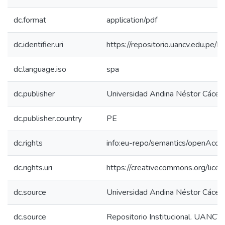
dc.format
application/pdf
dc.identifier.uri
https://repositorio.uancv.edu.p
dc.language.iso
spa
dc.publisher
Universidad Andina Néstor Cácer
dc.publisher.country
PE
dc.rights
info:eu-repo/semantics/openAcce
dc.rights.uri
https://creativecommons.org/licen
dc.source
Universidad Andina Néstor Cácer
dc.source
Repositorio Institucional. UANCV