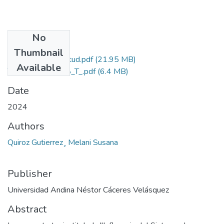
No
Files
Thumbnail
Grado de Similitud.pdf
(21.95 MB)
Available
T036_75094218_T_.pdf
(6.4 MB)
Date
2024
Authors
Quiroz Gutierrez¸ Melani Susana
Publisher
Universidad Andina Néstor Cáceres Velásquez
Abstract