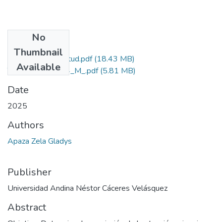
No
Files
Thumbnail
Grado de Similitud.pdf
(18.43 MB)
Available
T036_02428544_M_.pdf
(5.81 MB)
Date
2025
Authors
Apaza Zela Gladys
Publisher
Universidad Andina Néstor Cáceres Velásquez
Abstract