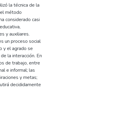
izó la técnica de la
n el método
 ha considerado casi
educativa,
es y auxiliares.
s un proceso social
o y el agrado se
de la interacción. En
s de trabajo, entre
al e informal; las
iraciones y metas;
cutirá decididamente