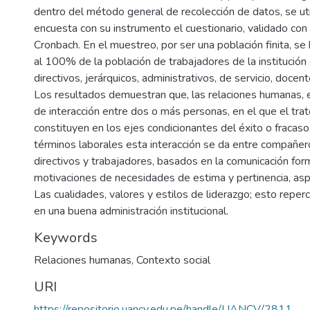
dentro del método general de recolección de datos, se util
encuesta con su instrumento el cuestionario, validado co
Cronbach. En el muestreo, por ser una población finita, se
al 100% de la población de trabajadores de la institución 
directivos, jerárquicos, administrativos, de servicio, docent
Los resultados demuestran que, las relaciones humanas, e
de interacción entre dos o más personas, en el que el trat
constituyen en los ejes condicionantes del éxito o fracaso 
términos laborales esta interacción se da entre compañero
directivos y trabajadores, basados en la comunicación form
motivaciones de necesidades de estima y pertinencia, asp
Las cualidades, valores y estilos de liderazgo; esto reper
en una buena administración institucional.
Keywords
Relaciones humanas
,
Contexto social
URI
https://repositorio.uancv.edu.pe/handle/UANCV/2811