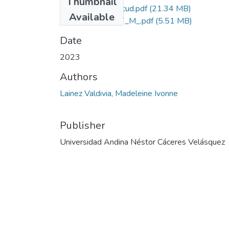
Thumbnail
Grado de Similitud.pdf
(21.34 MB)
Available
T036_41498217_M_.pdf
(5.51 MB)
Date
2023
Authors
Lainez Valdivia, Madeleine Ivonne
Publisher
Universidad Andina Néstor Cáceres Velásquez