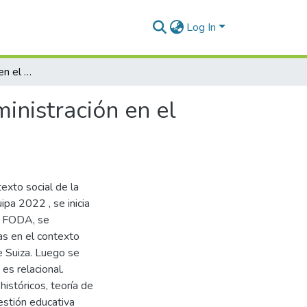
Log In
Relaciones humanas en el contexto social de la administración en el Centro Educativo Estado de Zuiza Arequipa 2022
inistración en el
exto social de la
pa 2022 , se inicia
el FODA, se
as en el contexto
e Suiza. Luego se
 es relacional.
istóricos, teoría de
gestión educativa