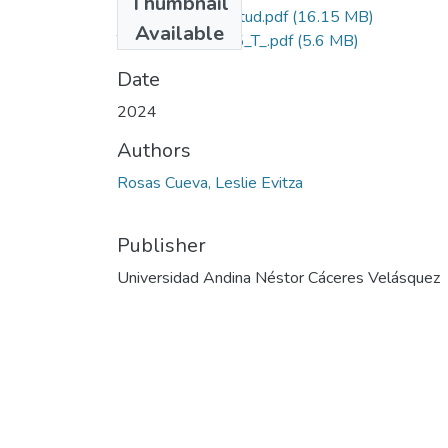
Thumbnail
Grado de Similitud.pdf
(16.15 MB)
Available
T036_72699255_T_.pdf
(5.6 MB)
Date
2024
Authors
Rosas Cueva, Leslie Evitza
Publisher
Universidad Andina Néstor Cáceres Velásquez