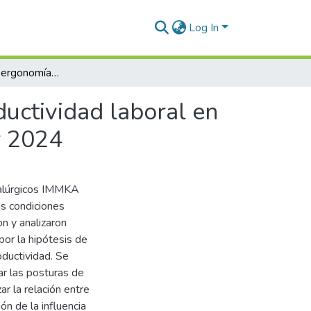
Log In
Evaluación de la ergonomía y su impacto en la productividad laboral en la Empresa Productos Metalúrgicos Immka Espinar 2024
ductividad laboral en
r 2024
talúrgicos IMMKA
as condiciones
n y analizaron
or la hipótesis de
oductividad. Se
r las posturas de
ar la relación entre
ón de la influencia