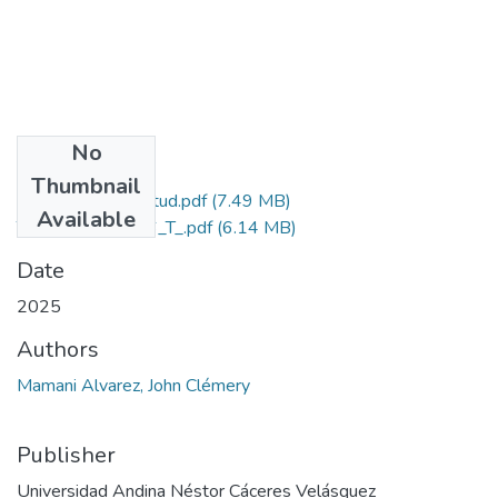
No
Files
Thumbnail
Grado de Similitud.pdf
(7.49 MB)
Available
T036_71234316_T_.pdf
(6.14 MB)
Date
2025
Authors
Mamani Alvarez, John Clémery
Publisher
Universidad Andina Néstor Cáceres Velásquez