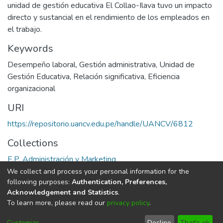
unidad de gestión educativa El Collao-Ilava tuvo un impacto
directo y sustancial en el rendimiento de los empleados en
el trabajo.
Keywords
Desempeño laboral
,
Gestión administrativa
,
Unidad de
Gestión Educativa
,
Relación significativa
,
Eficiencia
organizacional
URI
https://repositorio.uancv.edu.pe/handle/UANCV/6812
Collections
E.P. Administración y Marketing
We collect and process your personal information for the
Full item page
following purposes:
Authentication, Preferences,
Acknowledgement and Statistics
.
To learn more, please read our
privacy policy
.
DSpace software
copyright © 2002-2026
LYRASIS
Cookie
Privacy
End User
Send
Customize
Decline
That's ok