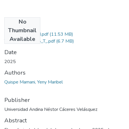
No
Files
Thumbnail
Grado de Similitud.pdf
(11.53 MB)
Available
T036_74600468_T_.pdf
(6.7 MB)
Date
2025
Authors
Quispe Mamani, Yeny Maribel
Publisher
Universidad Andina Néstor Cáceres Velásquez
Abstract