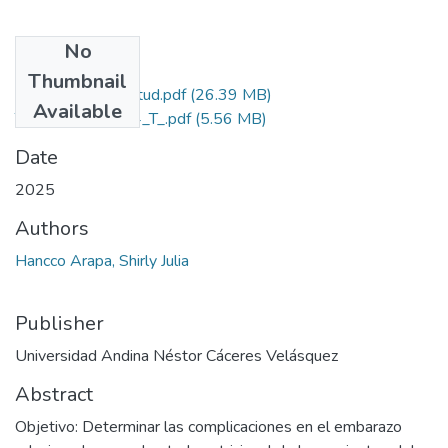
No
Files
Thumbnail
Grado de Similitud.pdf
(26.39 MB)
Available
T036_75506364_T_.pdf
(5.56 MB)
Date
2025
Authors
Hancco Arapa, Shirly Julia
Publisher
Universidad Andina Néstor Cáceres Velásquez
Abstract
Objetivo: Determinar las complicaciones en el embarazo